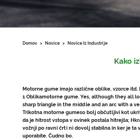
Domov
>
Novice
>
Novice Iz Industrije
Kako i
Motorne gume imajo različne oblike, vzorce itd. 
1 Oblika
motorne gume
. Yes, although they all 
sharp triangle in the middle and an arc with a v
Trikotna
motorne gume
so bolj občutljivi kot uk
da je hitrost vstopa v ovinek postala hitrejša; Hk
vožnji po ravni črti ni dovolj stabilna in ker je
uporabite. Čudno bo.