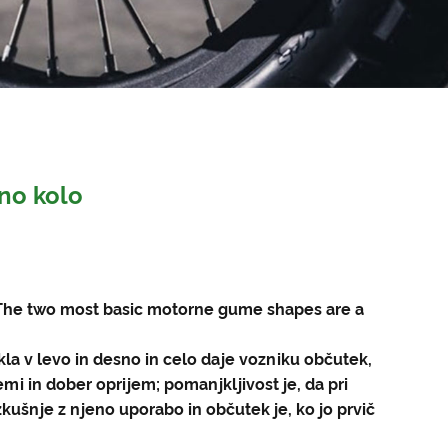
no kolo
s. The two most basic motorne gume shapes are a
ikla v levo in desno in celo daje vozniku občutek,
emi in dober oprijem; pomanjkljivost je, da pri
zkušnje z njeno uporabo in občutek je, ko jo prvič