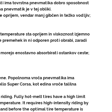
krati ima tovrstna pnevmatika dobro sposobnost
na pnevmatik je v tej obliki.
 je oprijem, vendar manj gibčen in težko vodljiv;
temperature sta oprijem in viskoznost izjemno
e premehek in ni odporen proti obrabi, zaradi
e morejo enostavno absorbirati ostankov ceste;
pljene. Popolnoma vroča pnevmatika ima
llo Super Corsa, kot edina vroče talilna
 riding. Fully hot-melt tires have a high limit
mperature. It requires high-intensity riding by
; and before the optimal tire temperature is