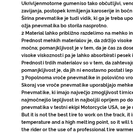
Ukrivljen
motorne gume
niso tako občutljivi, ve
zavijanja, postopek krmiljenja karoserije in bočni 
Širina pnevmatike je tudi vidik, ki ga je treba up
ožja pnevmatika bo storila nasprotno.
2 Material lahko približno razdelimo na mehko in
Prednost mehkih materialov je, da zdržijo visok
močna; pomanjkljivost je v tem, da je čas za do
visoke viskoznosti pa je lahko absorbirati pesek
Prednosti trdih materialov so v tem, da zahteva
pomanjkljivost je, da jih ni enostavno postati lep
3 Popolnoma vroče pnevmatike in polovično vr
Skoraj vse vroče pnevmatike uporabljajo mehke
Pnevmatike, ki imajo največjo zmogljivost tirni
najmočnejšo lepljivost in najboljši oprijem po d
pnevmatika v testni ekipi Motorcycle USA, se je n
But it is not the best tire to work on the track, 
temperature and a high melting point, so it will 
the rider or the use of a professional tire warm