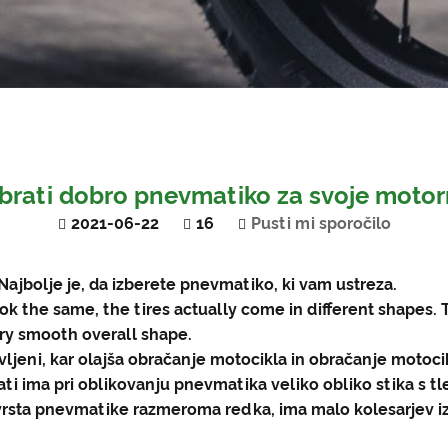
zbrati dobro pnevmatiko za svoje motor
2021-06-22
16
Pusti mi sporočilo
Najbolje je, da izberete pnevmatiko, ki vam ustreza.
look the same, the tires actually come in different shape
ery smooth overall shape.
rivljeni, kar olajša obračanje motocikla in obračanje motoc
rati ima pri oblikovanju pnevmatika veliko obliko stika s tl
 ta vrsta pnevmatike razmeroma redka, ima malo kolesarjev i