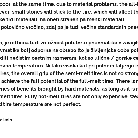
 poor; at the same time, due to material problems, the all-h
 even small stones will stick to the tire, which will affect
 trdi materiali, na obeh straneh pa mehki materiali.
 polovično vročino, zdaj pa je tudi večina standardnih pn
, je odlična tudi zmožnost polutvrte pnevmatike v zavojih;
vmatika bolj odporna na obrabo (to je življenjska doba pol
agoditi nečistim cestnim razmeram, kot so ulične / gorske 
no temperaturo. Ni tako visoka kot pri polnem taljenju in
res, the overall grip of the semi-melt tires is not so str
 achieve the full potential of the full-melt tires. There is
ries of benefits brought by hard materials, as long as it is
lt tires. Fully hot-melt tires are not only expensive, we
tire temperature are not perfect.
o kolo