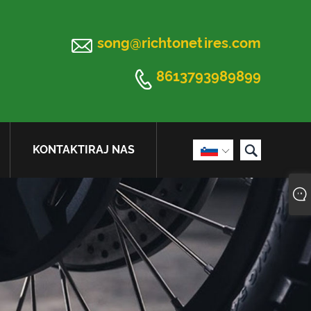

song@richtonetires.com

8613793989899

KONTAKTIRAJ NAS
