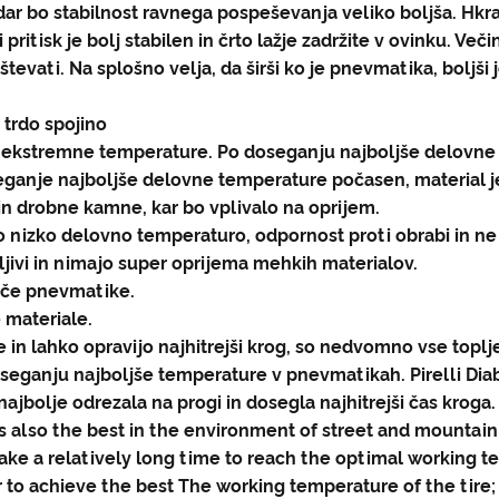
ndar bo stabilnost ravnega pospeševanja veliko boljša. H
pritisk je bolj stabilen in črto lažje zadržite v ovinku. Veči
oštevati. Na splošno velja, da širši ko je pnevmatika, boljši
 trdo spojino
e ekstremne temperature. Po doseganju najboljše delovne 
seganje najboljše delovne temperature počasen, material j
 in drobne kamne, kar bo vplivalo na oprijem.
jo nizko delovno temperaturo, odpornost proti obrabi in n
ljivi in ​​nimajo super oprijema mehkih materialov.
oče pnevmatike.
 materiale.
ce in lahko opravijo najhitrejši krog, so nedvomno vse to
oseganju najboljše temperature v pnevmatikah. Pirelli Diab
ajbolje odrezala na progi in dosegla najhitrejši čas kroga.
it is also the best in the environment of street and mountain
take a relatively long time to reach the optimal working te
er to achieve the best The working temperature of the tire