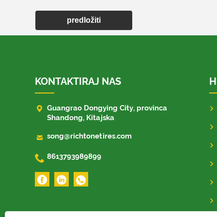
predložiti
KONTAKTIRAJ NAS
H

Guangrao Dongying City, provinca
Shandong, Kitajska

song@richtonetires.com

8613793989899