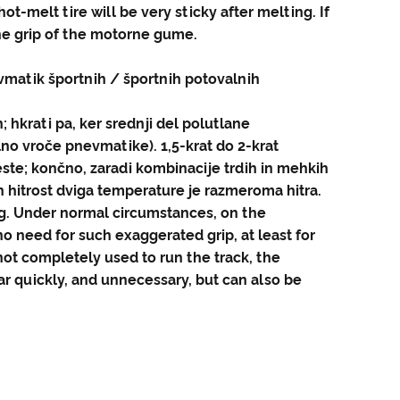
ot-melt tire will be very sticky after melting. If
 the grip of the motorne gume.
evmatik športnih / športnih potovalnih
 hkrati pa, ker srednji del polutlane
no vroče pnevmatike). 1,5-krat do 2-krat
ceste; končno, zaradi kombinacije trdih in mehkih
 hitrost dviga temperature je razmeroma hitra.
ong. Under normal circumstances, on the
 no need for such exaggerated grip, at least for
 not completely used to run the track, the
ar quickly, and unnecessary, but can also be