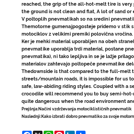
reached, the grip of the all-hot-melt tire is very
the ground is not clean and flat, A lot of sand or
V poltoplih pnevmatikah so na sredini pnevmatike
The
motorne gume
najpogosteje pridemo v stik s
motociklov z velikimi premiki polovična vročina.
Ker je mehki material uporabljen na obeh straneh
pnevmatike uporablja trdi material, postane pne
pnevmatika), ni tako lepljiva in se je lažje pril
materialov zahtevajo poltopeče pnevmatike delov
Thedownside is that compared to the full-melt ti
streets/mountain roads, it is impossible for us to
safe, law-abiding riding styles. Coupled with a se
crocodile will recommend you to buy semi-hot-me
quite dangerous when the road environment and 
Prejšnja:
Načini vzdrževanja motociklističnih pnevmatik
Naslednji:
Kako izbrati dobro pnevmatiko za svoje motorn
Facebook
X
WhatsApp
Pinterest
LinkedIn
Share