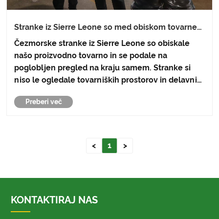
Stranke iz Sierre Leone so med obiskom tovarne
zelo pohvalile našo proizvodno zmogljivost in
Čezmorske stranke iz Sierre Leone so obiskale
kakovost izdelkov
našo proizvodno tovarno in se podale na
poglobljen pregled na kraju samem. Stranke si
niso le ogledale tovarniških prostorov in delavnic,
da bi pridobile celovito razumevanje naše
Preberi več
proizvodne zmogljivosti, kakovosti izdelkov in
sistema vodenja, ampak so b......
<
1
>
KONTAKTIRAJ NAS