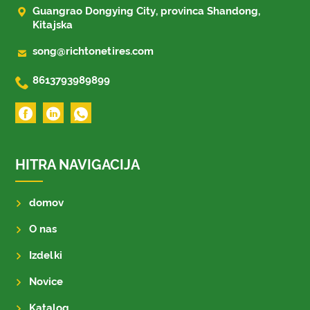

Guangrao Dongying City, provinca Shandong,
Kitajska

song@richtonetires.com

8613793989899
HITRA NAVIGACIJA
domov
O nas
Izdelki
Novice
Katalog