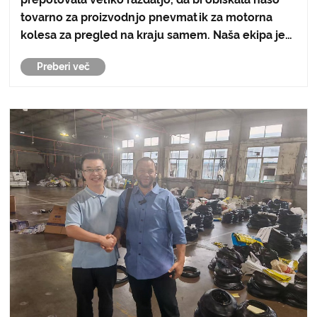
tovarno za proizvodnjo pnevmatik za motorna
kolesa za pregled na kraju samem. Naša ekipa je
toplo sprejela, zagotovila spremljanje celotnega
Preberi več
procesa in strokovna pojasnila, s čimer se je
začela poglobljen......