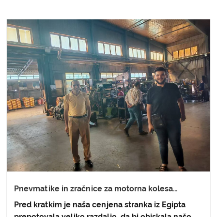
Pnevmatike in zračnice za motorna kolesa
pridobijo priznanje egipčanskih strank med
Pred kratkim je naša cenjena stranka iz Egipta
obiskom tovarne
prepotovala veliko razdaljo, da bi obiskala našo