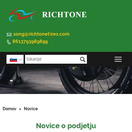

song@richtonetires.com
8613793989899


Prek

Domov
>
Novice
Novice o podjetju