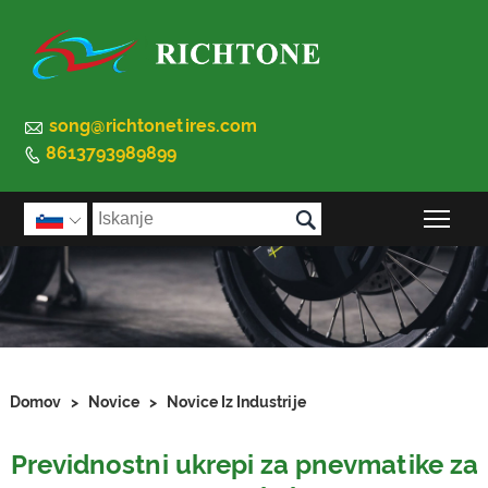

song@richtonetires.com
8613793989899


Prek

Domov
>
Novice
>
Novice Iz Industrije
Previdnostni ukrepi za pnevmatike za