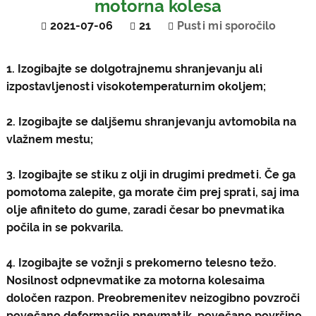
motorna kolesa
2021-07-06
21
Pusti mi sporočilo
1. Izogibajte se dolgotrajnemu shranjevanju ali
izpostavljenosti visokotemperaturnim okoljem;
2. Izogibajte se daljšemu shranjevanju avtomobila na
vlažnem mestu;
3. Izogibajte se stiku z olji in drugimi predmeti. Če ga
pomotoma zalepite, ga morate čim prej sprati, saj ima
olje afiniteto do gume, zaradi česar bo pnevmatika
počila in se pokvarila.
4. Izogibajte se vožnji s prekomerno telesno težo.
Nosilnost od
pnevmatike za motorna kolesa
ima
določen razpon. Preobremenitev neizogibno povzroči
povečano deformacijo pnevmatik, povečano površino