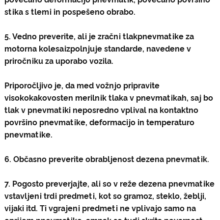
stika s tlemi in pospešeno obrabo.
5. Vedno preverite, ali je zračni tlak
pnevmatike za
motorna kolesa
izpolnjuje standarde, navedene v
priročniku za uporabo vozila.
Priporočljivo je, da med vožnjo pripravite
visokokakovosten merilnik tlaka v pnevmatikah, saj bo
tlak v pnevmatiki neposredno vplival na kontaktno
površino pnevmatike, deformacijo in temperaturo
pnevmatike.
6. Občasno preverite obrabljenost dezena pnevmatik.
7. Pogosto preverjajte, ali so v reže dezena pnevmatike
vstavljeni trdi predmeti, kot so gramoz, steklo, žeblji,
vijaki itd. Ti vgrajeni predmeti ne vplivajo samo na