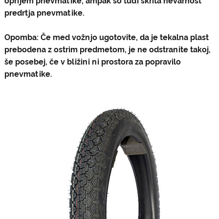
oprijem pnevmatike, ampak so tudi skrita nevarnost
predrtja pnevmatike.
Opomba: Če med vožnjo ugotovite, da je tekalna plast
prebodena z ostrim predmetom, je ne odstranite takoj,
še posebej, če v bližini ni prostora za popravilo
pnevmatike.