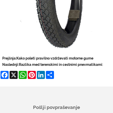
Prejšnja:
Kako poleti pravilno vzdrževati motorne gume
Naslednji:
Razlika med terenskimi in cestnimi pnevmatikami:
Facebook
X
WhatsApp
Pinterest
LinkedIn
Share
Pošlji povpraševanje