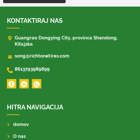
KONTAKTIRAJ NAS

Guangrao Dongying City, provinca Shandong,
Kitajska

song@richtonetires.com

8613793989899
HITRA NAVIGACIJA
domov
O nas